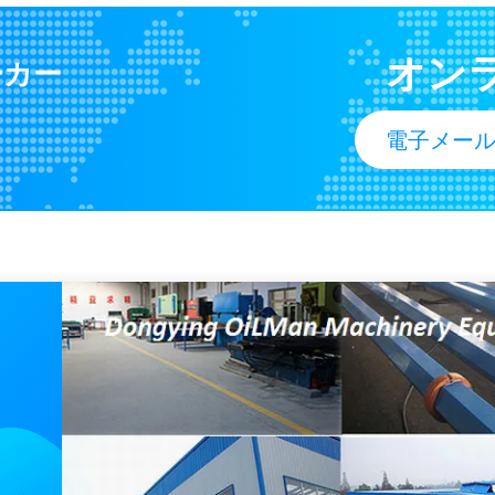
オイル 井戸 掘削 ストリング 安定化器/統合 安定化器/浮気 バルブ 安定化器
必要な刃の安定装置を造る17 1
オン
ーカー
油田の訓練のためのかまれた安定装置AISI 4145H材料の近くの全体
F1600脈動の蒸発器のぼうこうは
350メートルのトラックは井戸に掘削装置の試錐孔の訓練機械DTHおよび泥の訓練を移動式取付けた
電子メー
安い価格200mの深い試錐孔の訓練機械/トラックは井戸DTHの掘削装置を取付けた
よく販売のための掘削装置機械
100mの深く小さい携帯用電気小型マニュアルの回転式退屈な井戸の掘削装置
安い価格の小型井戸の小さい油
600mの深いXYX-3 4車輪は泥ポンプを搭載する地下のコア試すいの装備を取付けた
低価格XYX-3は井戸に掘削装
300mの深い移動式XYX-3によって動かされたコア試すいの装備は、携帯用トラック井戸に掘削装置機械を取付けた
 4145H
積立式リフティング・サブ・フォー・ドリル・ストリング,NC31,NC38,NC46,NC50,リフティング・サブ,セーバー・サブ
STCの中佐の糸が付いているBTC鋼鉄管の包装Api 5ctのカップリング
J55 N80
エンドタイプEue9.3ppfN80穴あきパップジョイント2ft4ft6ft長さ
下穴の道具の深さを調整するためのチュービング・パップ・ジョイント