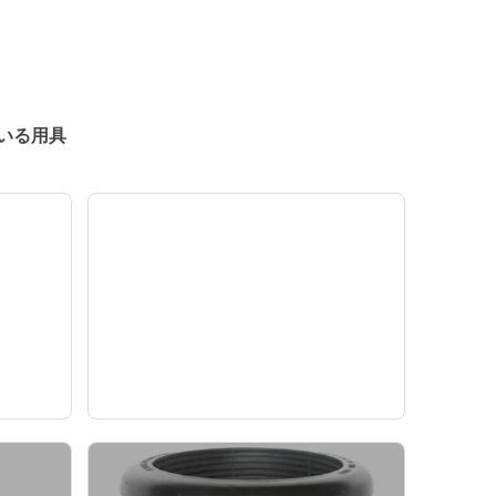
いる用具
方
滑らかな棒のクランプ
— ニュース —