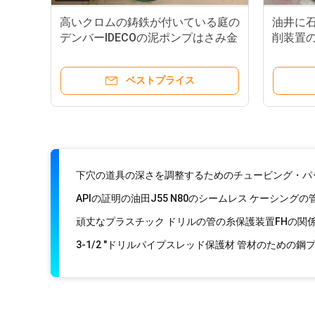
高いクロムの鋳鉄が付いている庭の
油井に
APIのドリルひもの部品、補助的な訓練を持ち上げるAISI
デンバーIDECOの泥ポンプはさみ金
削装置の
泥の給
ベストプライス
支持糸井戸ケーシングカップリングの13-3/8」等級H40 
APIの証明の油田J55 N80のシームレス ケーシングの
頑丈なプラスチック ドリルの管の糸保護装置FHの関
3-1/2 "ドリルパイプスレッド保護材 管材のための鋼
600mmの直径の鋼鉄排水の管の螺線形はAstmの標
必要な螺線形の刃のドリルひもの安定装置285-341H