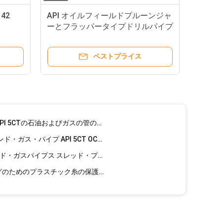
600mの深さの地質携帯用トレーラーは深海の回転式コア試すいの装備をよく取付けた
 42
API オイルフィールドプルーンジャ
API オイルフィールドドリルストリングコンポーネント,鍛造ドリルカラーリフティングサブ
ーとフラッパータイプドリルパイプ
油井または水井のための浮気バルブ
クロスオーバーが代わりをするAISI 4145Hのドリルひもの部品はドリル用具を接続する
油井掘削用EUE/NUEのキャッシング・チュービング・カップリング
ベストプライス
J55 N80の石油およびガスの管、API 5CTの子犬の共同石油およびガスEU/NU
包装の石油およびガスの管、EUEのカップリングが付いている管の子犬の接合箇所
深さを調節するために共同油井API 5CTの石油およびガスの管の子犬
N80 K55 カーシング オイル・アンド・ガス・パイプ API 5CT OCTG キャシング・チュービング
鉄鋼/プラスチック オイル・アンド・ガスパイプス スレッド・プロテクター・キャップ API標準
2-3/8 EUの管およびカップリングのためのプラスチック糸の保護装置帽子API 5CT
、48"カーボン継ぎ目が無い鋼管
B Api 5l X52の管の防火
つや出しカーボン石油およびガスは24"を1つの年の保証が付いているOD配管する
AISI 4151Hの鍛造材のドリルひもの部品の取り替え可能な袖の安定装置