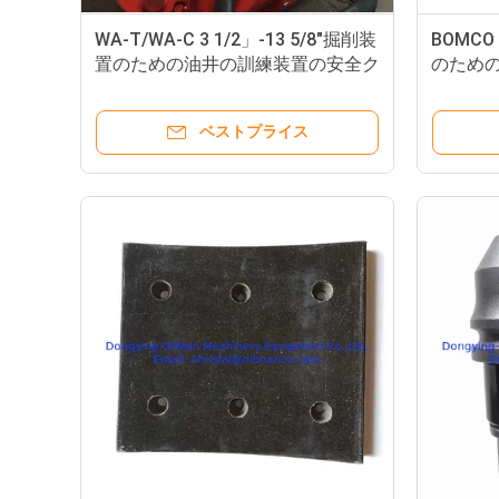
WA-T/WA-C 3 1/2」-13 5/8"掘削装
BOMC
置のための油井の訓練装置の安全ク
のためのT
ランプ
ベストプライス