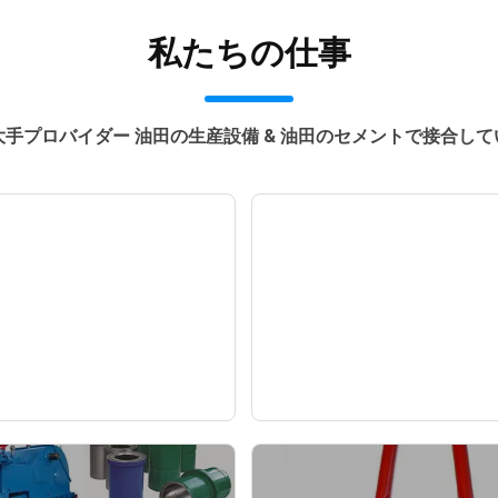
私たちの仕事
大手プロバイダー 油田の生産設備 & 油田のセメントで接合して
・フロア用防滑マッ
水循環機の使い
回転テーブル用安全マ
— ニュース —
ット
— ニュース —