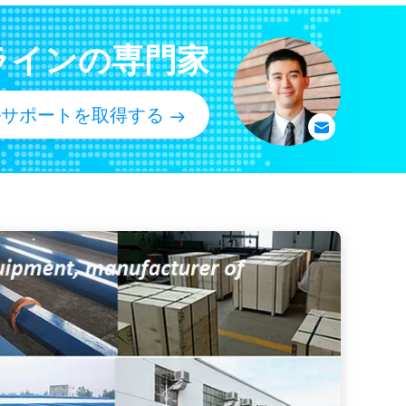
/2の」ドリルひもの部品
ラインの専門家
4130合金鋼と造った
300Mの深い泥ポンプおよび空気圧縮機が付いているトラックによって取付けられる井戸の掘削装置機械
ルサポートを取得する
を最上質の小型携帯用深海
圧試錐孔の訓練機械を掘削装置
置鉱山の掘削装置機械を歩く動かした
600mの深さの地質携帯用トレーラーは深海の回転式コア試すいの装備をよく取付けた
API オイルフィールドドリルストリングコンポーネント,鍛造ドリルカラーリフティングサブ
クロスオーバーが代わりをするAISI 4145Hのドリルひもの部品はドリル用具を接続する
油井掘削用EUE/NUEのキャッシング・チュービング・カップリング
J55 N80の石油およびガスの管、API 5CTの子犬の共同石油およびガスEU/NU
包装の石油およびガスの管、EUEのカップリングが付いている管の子犬の接合箇所
深さを調節するために共同油井API 5CTの石油およびガスの管の子犬