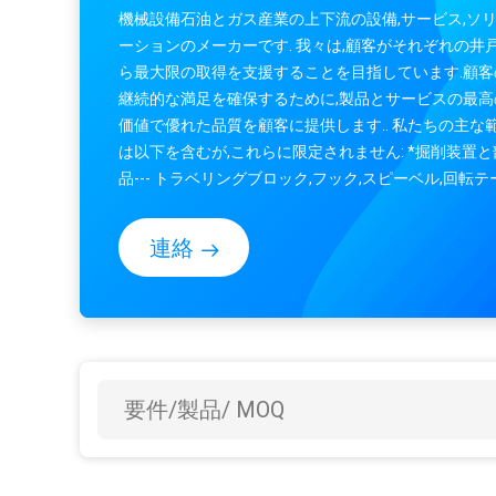
機械設備石油とガス産業の上下流の設備,サービス,ソ
ーションのメーカーです. 我々は,顧客がそれぞれの井
ら最大限の取得を支援することを目指しています.顧客
継続的な満足を確保するために,製品とサービスの最高
価値で優れた品質を顧客に提供します.. 私たちの主な
は以下を含むが,これらに限定されません: *掘削装置と
品--- トラベリングブロック,フック,スピーベル,回転テ
ブル,引き出し,トップドライブ... *井戸頭と圧力制御装置
ボップ,X-クリスマスツリー,チャック&キル マニホール
連絡
圧力ホース,キャッシング&チュービングヘッド,バルブ
ロールとフレンズ... *固体制御と泥システム機器シェ
シェイカー,デサンダー,デシルター,泥清浄機,ホッパー,
ギター,泥タンク,ユニオン... *トゥビュラー&ドリルの弦-
ドリルパイプ,HWDP,ドリルカラー,ケリー,キャッ...