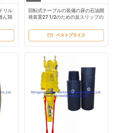
ドリル
回転式テーブルの装備の床の石油開
雄ん鶏
発装置27 1/2のための反スリップの
マット」
ベストプライス