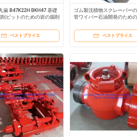
丸歯 B47K22H BKH47 基礎
ゴム製沈積物スクレーパー
掘削ビットのための岩の掘削
管ワイパー石油開発のための5 
への2 3/8"」
ベストプライス
ベストプライス
600mの深いXYX-3 4車輪は泥ポンプを搭載する地下のコア試すいの装備を取付けた
低価格XYX-3は井戸に掘削装