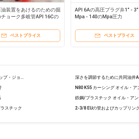
300mの深い移動式XYX-3によって動かされたコア試すいの装備は、携帯用トラック井戸に掘削装置機械を取付けた
石油装置をあけるのための掘
API 6Aの高圧プラグ弁1" - 3"
 4145H
チョーク多岐管API 16Cの
Mpa - 140のMpa圧力
水搭多岐管
積立式リフティング・サブ・フォー・ドリル・ストリング,NC31,NC38,NC46,NC50,リフティング・サブ,セーバー・サブ
STCの中佐の糸が付いているBTC鋼鉄管の包装Api 5ctのカップリング
ベストプライス
ベストプライス
J55 N80
エンドタイプEue9.3ppfN80穴あきパップジョイント2ft4ft6ft長さ
下穴の道具の深さを調整するためのチュービング・パップ・ジョイント
管
係
プラスチック
Api 5lの石油およびガスの管、Astm A106の等級Bの継ぎ目が無い鋼管
6" SMLSの石油およびガスの管
準を溶接した
ERWの鋼鉄石油およびガスの管、等級
石油およびガスのErwライン管、外の直径219mm-3620mm Api 5l X42の管
Bの硬度