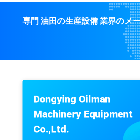
専門 油田の生産設備 業界のメ
APIのドリルひもの部品、補助的な訓練を持ち上げるAISI
Dongying Oilman
Machinery Equipment
支持糸井戸ケーシングカップリングの13-3/8」等級H40 
Co.,Ltd.