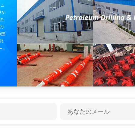
リュ
戸か
の
の
範囲
部
ー
-
ド,
,ス
ール
ア
--