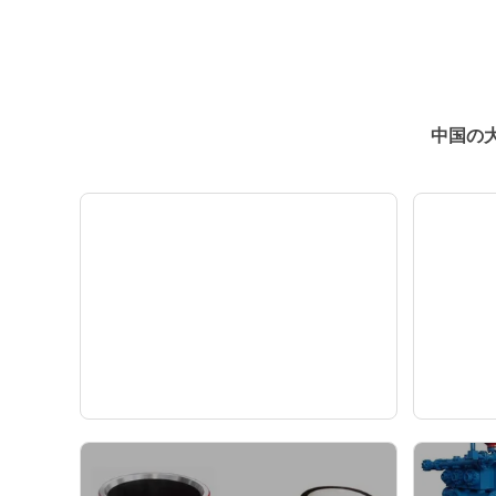
中国の
ダウンホールミーリング
リグ
シューおよびミーリング
ト,
ツール
— ニュース —